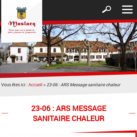
Affic
Afficher
le
le
men
formulaire
de
recherche
Vous êtes ici :
Accueil
>
23-06 : ARS Message sanitaire chaleur
23-06 : ARS MESSAGE
SANITAIRE CHALEUR