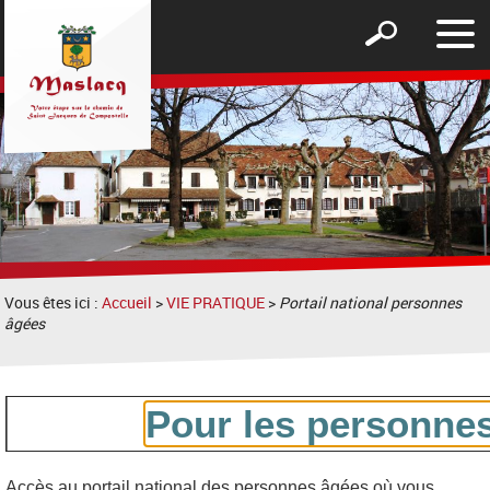
Affic
Afficher
le
le
men
formulaire
de
recherche
Vous êtes ici :
Accueil
>
VIE PRATIQUE
>
Portail national personnes
âgées
Pour les personne
Accès au portail national des personnes âgées où vous