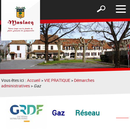
Affic
Afficher
le
le
men
formulaire
de
recherche
Vous êtes ici :
Accueil
>
VIE PRATIQUE
>
Démarches
administratives
>
Gaz
Gaz
Réseau