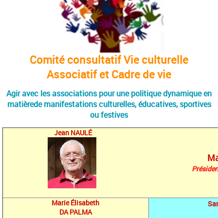
Comité consultatif Vie culturelle
Associatif et Cadre de vie
Agir avec les associations pour une politique dynamique en
matière
de manifestations culturelles, éducatives, sportives
ou festives
Jean NAU
LÉ
Ma
Présiden
Marie
Élisabeth
Sa
DA PALMA