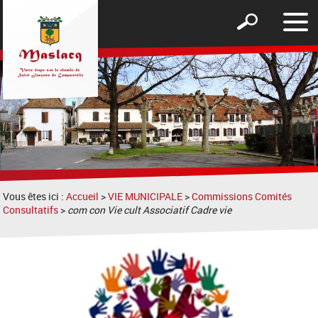
Affic
Afficher
le
le
men
formulaire
de
recherche
Vous êtes ici :
Accueil
>
VIE MUNICIPALE
>
Commissions Comités
Consultatifs
>
com con Vie cult Associatif Cadre vie