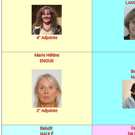
LAN
4° Adjointe
Marie
Hélène
ENOUS
B
N
2° Adjointe
C
Benoît
DA 
NAULÉ