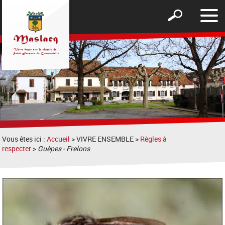
Affic
Afficher
le
le
men
formulaire
de
recherche
Vous êtes ici :
Accueil
> VIVRE ENSEMBLE >
Règles à
respecter
>
Guèpes - Frelons