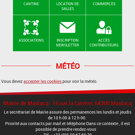
CANTINE
LOCATION DE
COMMERCES
SALLES
ASSOCIATIONS
INSCRIPTION
ACCÈS
NEWSLETTER
CONTRIBUTEURS
MÉTÉO
Vous devez
accepter les cookies
pour voir la météo.
Mairie de Maslacq - 16 rue la Carrère, 64300 Maslacq
Le secrétariat de Mairie assure des permanences les lundis et jeudis
de 10 h 00 à 12 h 00.
Priorité aux contacts par mail et téléphone Dans ce contexte , il est
possible de prendre rendez-vous
Tél. : +33 (0)5 59 67 60 79