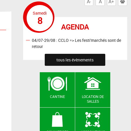
A-
A
A+
I
Samedi
8
AGENDA
04/07-29/08 : CCLO => Les festi'marchés sont de
retour
tous les évènements
CANTINE
LOCATION DE
SALLES