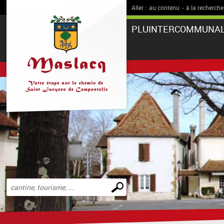
Aller :
au contenu
-
à la recherche
PLUINTERCOMMUNA
Effectuer
une
recherche