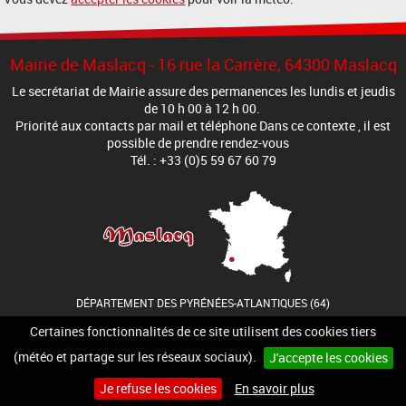
Mairie de Maslacq - 16 rue la Carrère, 64300 Maslacq
Le secrétariat de Mairie assure des permanences les lundis et jeudis
de 10 h 00 à 12 h 00.
Priorité aux contacts par mail et téléphone Dans ce contexte , il est
possible de prendre rendez-vous
Tél. : +33 (0)5 59 67 60 79
DÉPARTEMENT DES PYRÉNÉES-ATLANTIQUES (64)
Certaines fonctionnalités de ce site utilisent des cookies tiers
Accueil
Contact
Plan du site
Mentions légales
(météo et partage sur les réseaux sociaux).
J'accepte les cookies
Accessibilité
Cookies
Site internet pour communes
Je refuse les cookies
En savoir plus