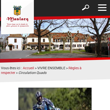
Affic
Afficher
le
le
men
formulaire
de
recherche
Vous êtes ici :
Accueil
> VIVRE ENSEMBLE >
Règles à
respecter
>
Circulation Quads