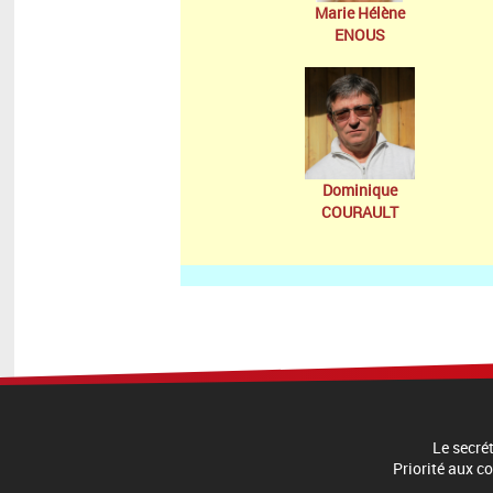
Marie Hélène
ENOUS
Dominique
COURAULT
Le secré
Priorité aux c