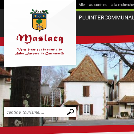
Aller :
au contenu
-
à la recherche
PLUINTERCOMMUNA
Effectuer
une
recherche