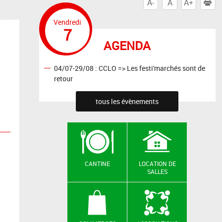
A-
A
A+
I
Vendredi
7
AGENDA
04/07-29/08 : CCLO => Les festi'marchés sont de
retour
tous les évènements
CANTINE
LOCATION DE
SALLES