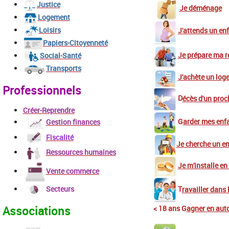
Justice
Je déménage
Logement
Loisirs
J'attends un en
Papiers-Citoyenneté
Je prépare ma re
Social-Santé
Transports
J'achète un log
Professionnels
D
écès d'un proc
Créer-Reprendre
G
arder mes enf
Gestion finances
Fiscalité
Je cherche un e
Ressources humaines
Je m'installe en
Vente commerce
Secteurs
T
ravailler dans 
< 18 ans G
agner en aut
Associations