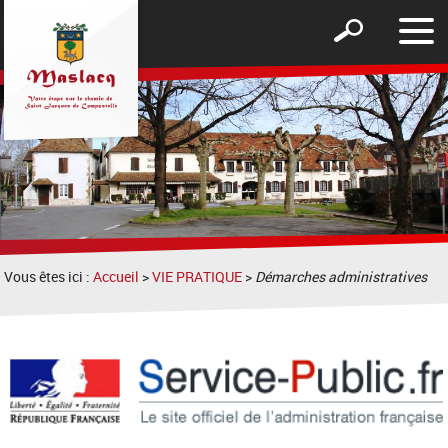
Affic
Afficher
le
le
men
formulaire
de
recherche
Vous êtes ici :
Accueil
>
VIE PRATIQUE
>
Démarches administratives