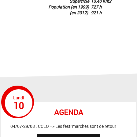
Superficie
13,40 Km2
Population
(en 1999)
727 h
(en 2012)
921 h
Lundi
10
AGENDA
04/07-29/08 : CCLO => Les festi'marchés sont de retour