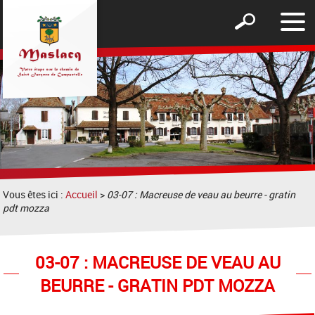
Affic
Afficher
le
le
men
formulaire
de
recherche
Vous êtes ici :
Accueil
>
03-07 : Macreuse de veau au beurre - gratin
pdt mozza
03-07 : MACREUSE DE VEAU AU
BEURRE - GRATIN PDT MOZZA