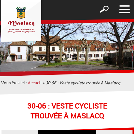
Affic
Afficher
le
le
men
formulaire
de
recherche
Vous êtes ici :
Accueil
>
30-06 : Veste cycliste trouvée à Maslacq
30-06 : VESTE CYCLISTE
TROUVÉE À MASLACQ