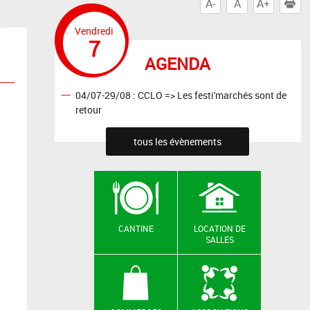
A-
A
A+
I
Vendredi
7
AGENDA
04/07-29/08 : CCLO => Les festi'marchés sont de
retour
tous les évènements
CANTINE
LOCATION DE
SALLES