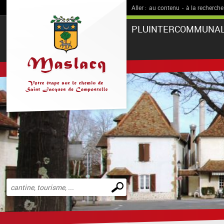
Aller :
au contenu
-
à la recherche
PLUINTERCOMMUNA
Effectuer
une
recherche