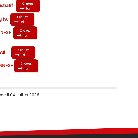
istratif
glise
ANNEXE
avail
 ANNEXE
medi 04 Juillet 2026