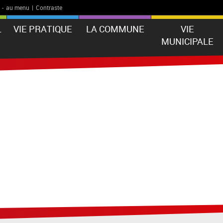
-
au menu
|
Contraste
L
VIE PRATIQUE
LA COMMUNE
VIE
MUNICIPALE