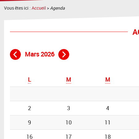
Vous êtes ici :
Accueil
>
Agenda
A
Mars 2026
Mois précédent
Mois suivant
L
M
M
2
3
4
9
10
11
16
17
18