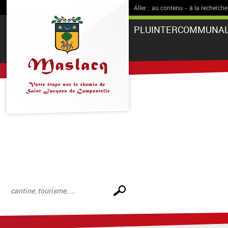
Aller :
au contenu
-
à la recherche
PLUINTERCOMMUNA
Effectuer
une
recherche