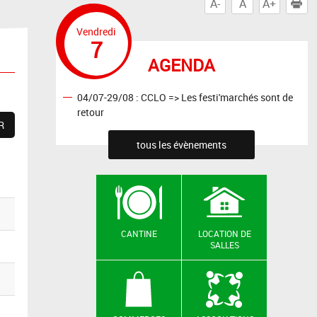
A-
A
A+
I
Vendredi
7
AGENDA
04/07-29/08 : CCLO => Les festi'marchés sont de
retour
tous les évènements
CANTINE
LOCATION DE
SALLES