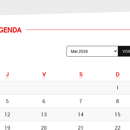
GENDA
Afficher
le
mois
de
J
V
S
D
:
1
5
6
7
8
12
13
14
15
19
20
21
22