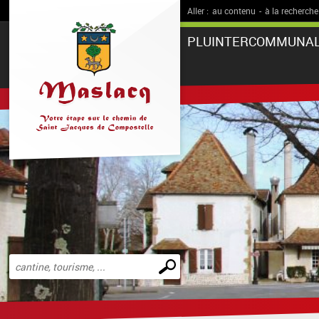
Aller :
au contenu
-
à la recherche
PLUINTERCOMMUNA
Effectuer
une
recherche