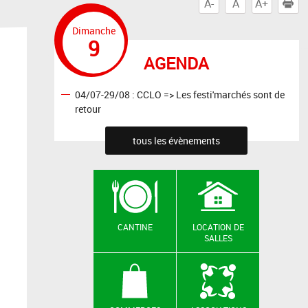
A-
A
A+
I
Dimanche
9
AGENDA
04/07-29/08 : CCLO => Les festi'marchés sont de
retour
tous les évènements
CANTINE
LOCATION DE
SALLES