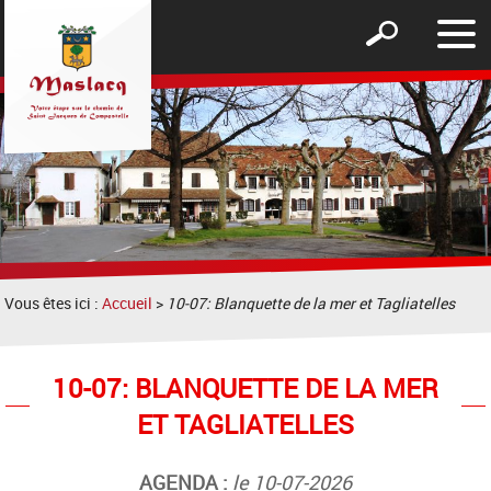
Affic
Afficher
le
le
men
formulaire
de
recherche
Vous êtes ici :
Accueil
>
10-07: Blanquette de la mer et Tagliatelles
10-07: BLANQUETTE DE LA MER
ET TAGLIATELLES
AGENDA :
le 10-07-2026