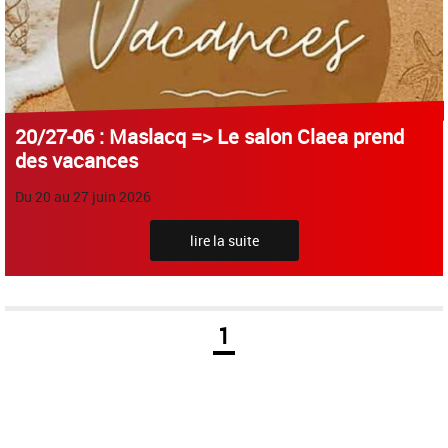
20/27-06 : Maslacq => Le salon Claea prend
des vacances
Du 20 au 27 juin 2026
lire la suite
1