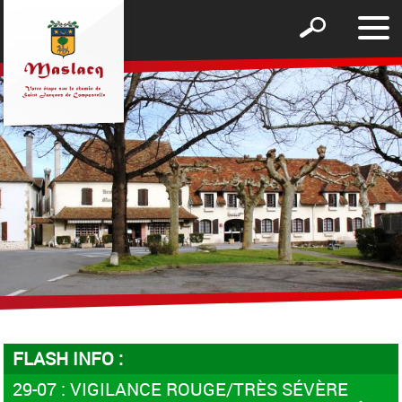
Affic
Afficher
le
le
men
formulaire
de
recherche
FLASH INFO :
29-07 : VIGILANCE ROUGE/TRÈS SÉVÈRE